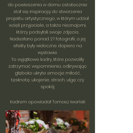
do powieszenia w domu ostatecznie
stał się inspiracją do stworzenia
projektu artystycznego, w którym udział
wzięli przyjaciele, a także nieznajomi,
którzy podsyłali swoje zdjęcia.
Nadesłano ponad 27 fotografii, a jej
efekty były widoczne dopiero na
wystawie.
To wyjątkowe kadry, które pozwoliły
zatrzymać wspomnienia, odkrywając
głęboko ukryte emocje: miłość,
tęsknotę, ukojenie, strach, ulgę czy
spokój.
Kadrem opowiadał Tomasz Iwański