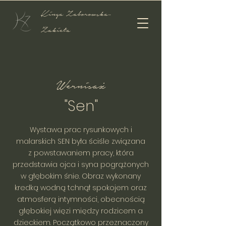
Kinga Zaborowska-
Żakieta
Wernisaż
"Sen"
Wystawa prac rysunkowych i
malarskich SEN była ściśle związana
z powstawaniem pracy, która
przedstawia ojca i syna pogrążonych
w głębokim śnie. Obraz wykonany
kredką wodną tchnął spokojem oraz
atmosferą intymności, obecnością
głębokiej więzi między rodzicem a
dzieckiem. Początkowo przeznaczony